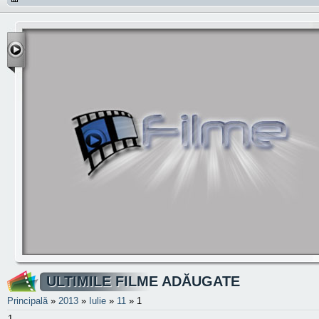
ULTIMILE FILME ADĂUGATE
Principală
»
2013
»
Iulie
»
11
» 1
1