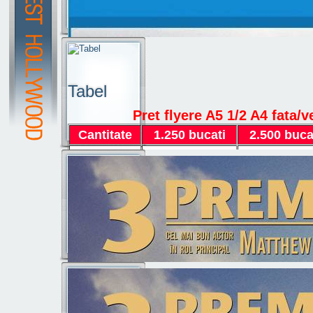
Tabel
Pret flyere A5 1/2 A4 fata/v
Cantitate
1.250 bucati
2.500 buca
Pret
320 lei
370 lei