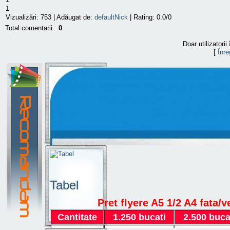
1
Vizualizări
:
753
|
Adăugat de
:
defaultNick
|
Rating
:
0.0
/
0
Total comentarii
:
0
Doar utilizatori
[
Înre
Tabel
Pret flyere A5 1/2 A4 fata/v
Cantitate
1.250 bucati
2.500 buca