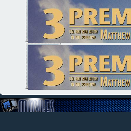
Pret
320 lei
370 lei
titlu
scurta descirere
titlu23
scurta descirere