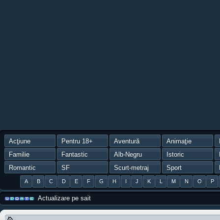
Acţiune
Pentru 18+
Aventură
Animaţie
Familie
Fantastic
Alb-Negru
Istoric
Romantic
SF
Scurt-metraj
Sport
A
B
C
D
E
F
G
H
I
J
K
L
M
N
O
P
Actualizare pe sait