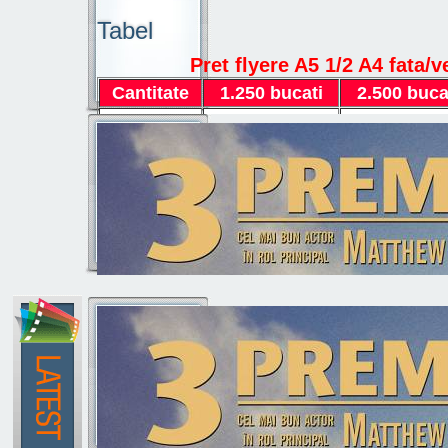
Tabel
Pret flyere A5 1/2 A4 fata/v
Cantitate
1.250 bucati
2.500 buca
Pret
320 lei
370 lei