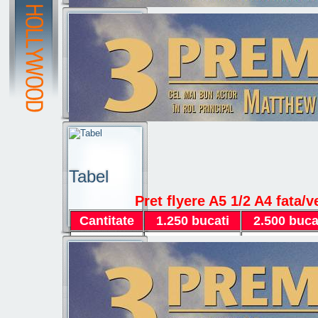
Tabel
Pret flyere A5 1/2 A4 fata/v
Cantitate
1.250 bucati
2.500 buca
Pret
320 lei
370 lei