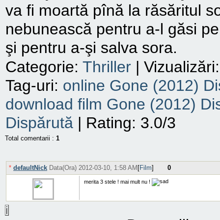
va fi moartă pînă la răsăritul so
nebunească pentru a-l găsi pe 
şi pentru a-şi salva sora.
Categorie
:
Thriller
|
Vizualizări
:
Tag-uri
:
online Gone (2012) Di
download film Gone (2012) Di
Dispărută
|
Rating
:
3.0
/
3
Total comentarii
:
1
*
defaultNick
Data(Ora) 2012-03-10, 1:58 AM
[
Film
]
0
merita 3 stele ! mai mult nu !