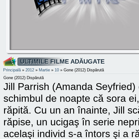
ULTIMILE FILME ADĂUGATE
Principală
»
2012
»
Martie
»
10
» Gone (2012) Dispărută
Gone (2012) Dispărută
Jill Parrish (Amanda Seyfried)
schimbul de noapte că sora ei
răpită. Cu un an înainte, Jill s
răpise, un ucigaş în serie nep
acelaşi individ s-a întors şi a 