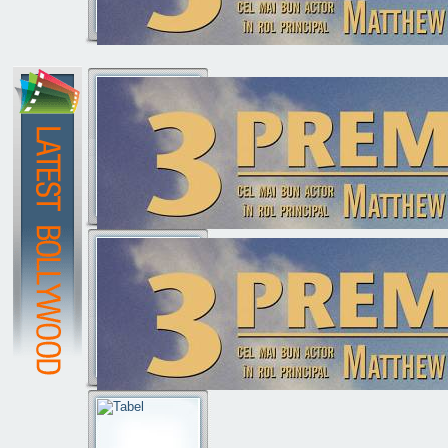
titlu2
scurta descirere