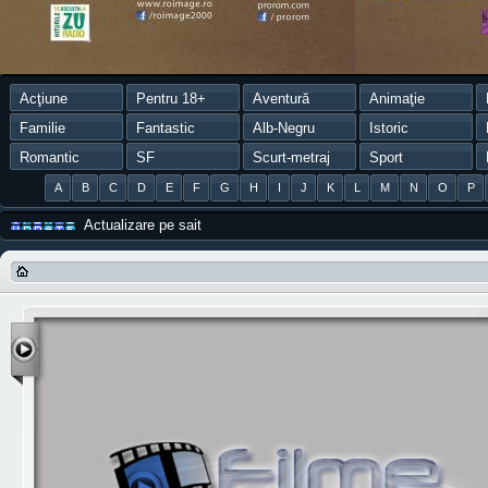
Acţiune
Pentru 18+
Aventură
Animaţie
Familie
Fantastic
Alb-Negru
Istoric
Romantic
SF
Scurt-metraj
Sport
A
B
C
D
E
F
G
H
I
J
K
L
M
N
O
P
Actualizare pe sait